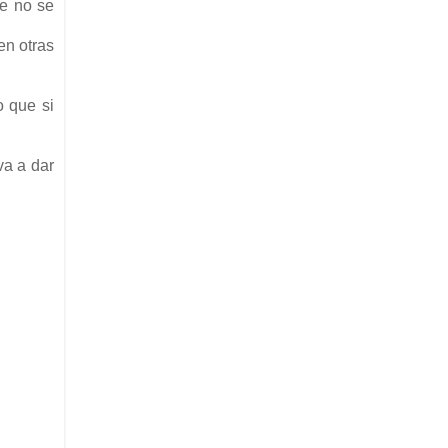
ue no se
en otras
o que si
va a dar