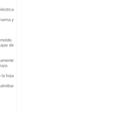
léctrica
harina y
 molde.
dajas de
iamente
luya.
 la hoja
 almíbar