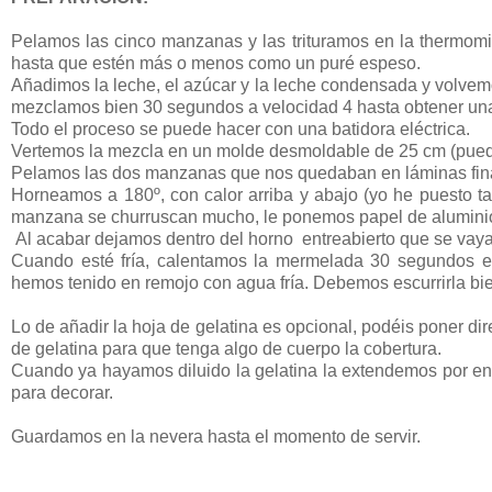
Pelamos las cinco manzanas y las trituramos en la thermomi
hasta que estén más o menos como un puré espeso.
Añadimos la leche, el azúcar y la leche condensada y volvemo
mezclamos bien 30 segundos a velocidad 4 hasta obtener u
Todo el proceso se puede hacer con una batidora eléctrica.
Vertemos la mezcla en un molde desmoldable de 25 cm (pued
Pelamos las dos manzanas que nos quedaban en láminas fina
Horneamos a 180º, con calor arriba y abajo (yo he puesto ta
manzana se churruscan mucho, le ponemos papel de aluminio
Al acabar dejamos dentro del horno entreabierto que se vaya
Cuando esté fría, calentamos la mermelada 30 segundos e
hemos tenido en remojo con agua fría. Debemos escurrirla bie
Lo de añadir la hoja de gelatina es opcional, podéis poner dir
de gelatina para que tenga algo de cuerpo la cobertura.
Cuando ya hayamos diluido la gelatina la extendemos por en
para decorar.
Guardamos en la nevera hasta el momento de servir.