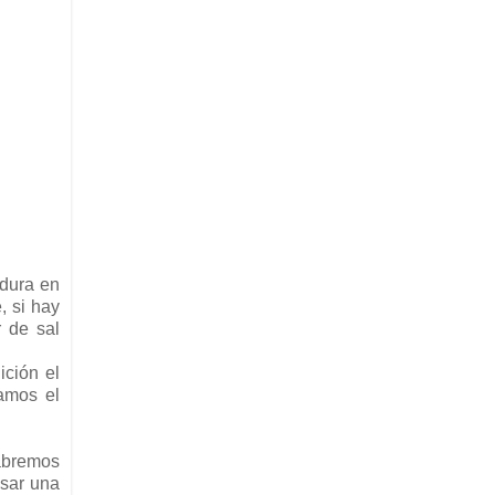
rdura en
, si hay
r de sal
ición el
vamos el
habremos
osar una