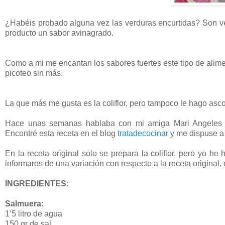
¿Habéis probado alguna vez las verduras encurtidas? Son ve
producto un sabor avinagrado.
Como a mi me encantan los sabores fuertes este tipo de alim
picoteo sin más.
La que más me gusta es la coliflor, pero tampoco le hago ascos
Hace unas semanas hablaba con mi amiga Mari Angeles de
Encontré esta receta en el blog
tratadecocinar
y me dispuse a 
En la receta original solo se prepara la coliflor, pero yo 
informaros de una variación con respecto a la receta original, 
INGREDIENTES:
Salmuera:
1’5 litro de agua
150 gr de sal