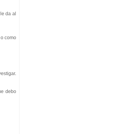
le da al
s o como
stigar.
que debo