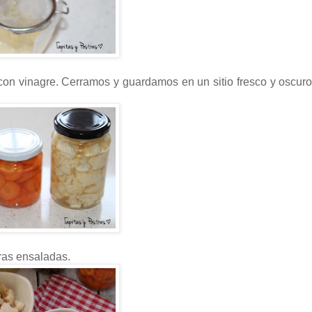
con vinagre. Cerramos y guardamos en un sitio fresco y oscuro
ras ensaladas.