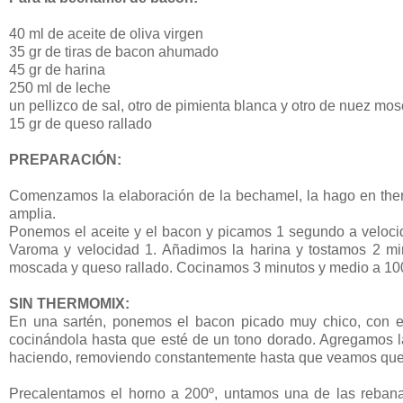
40 ml de aceite de oliva virgen
35 gr de tiras de bacon ahumado
45 gr de harina
250 ml de leche
un pellizco de sal, otro de pimienta blanca y otro de nuez mo
15 gr de queso rallado
PREPARACIÓN:
Comenzamos la elaboración de la bechamel, la hago en ther
amplia.
Ponemos el aceite y el bacon y picamos 1 segundo a velocid
Varoma y velocidad 1. Añadimos la harina y tostamos 2 min
moscada y queso rallado. Cocinamos 3 minutos y medio a 100º 
SIN THERMOMIX:
En una sartén, ponemos el bacon picado muy chico, con el
cocinándola hasta que esté de un tono dorado. Agregamos l
haciendo, removiendo constantemente hasta que veamos qu
Precalentamos el horno a 200º, untamos una de las reba