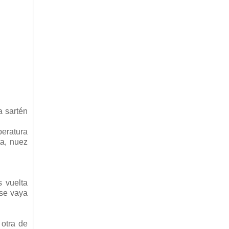
a sartén
peratura
ta, nuez
 vuelta
 se vaya
otra de