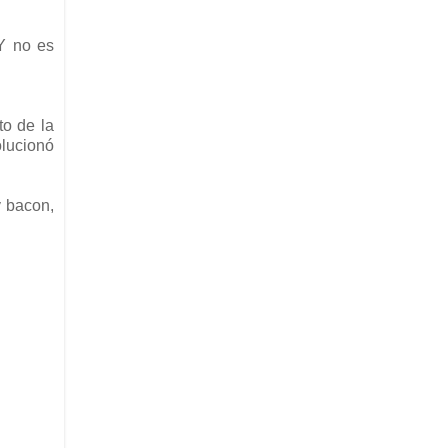
Y no es
to de la
olucionó
y bacon,