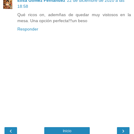
Elisa Gómez Fernández
22 de diciembre de 2020 a las
18:58
Qué ricos on, ademñas de quedar muy vistosos en la
mesa. Una opción perfecta!!!un beso
Responder
‹
›
Inicio