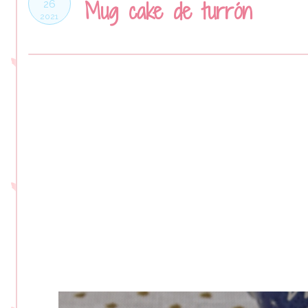
Mug cake de turrón
26
2021