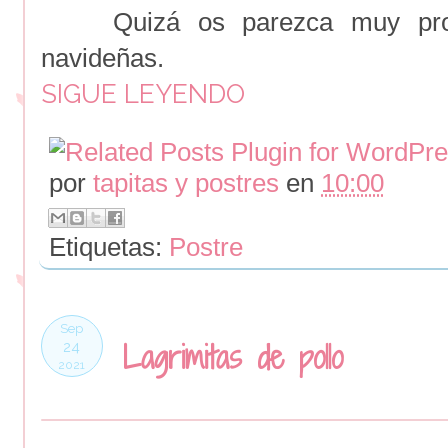
Quizá os parezca muy pro
navideñas.
SIGUE LEYENDO
por
tapitas y postres
en
10:00
Etiquetas:
Postre
Sep
Lagrimitas de pollo
24
2021