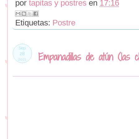
por
tapitas y postres
en
17:16
Etiquetas:
Postre
Sep
Empanadillas de atún (las cl
28
2021