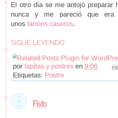
El otro día se me antojó preparar 
nunca y me pareció que era 
unos
fartons caseros
.
SIGUE LEYENDO
por
tapitas y postres
en
9:06
Etiquetas:
Postre
Jul
Pisto
22
2016