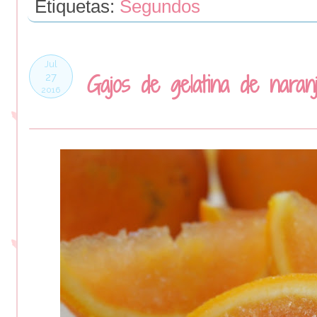
Etiquetas:
Segundos
Jul
Gajos de gelatina de naran
27
2016