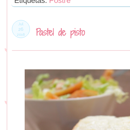
Etiquetas:
Postre
Jul
Pastel de pisto
26
2016