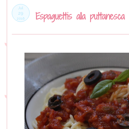
Jul
Espaguettis alla puttanesca
29
2016