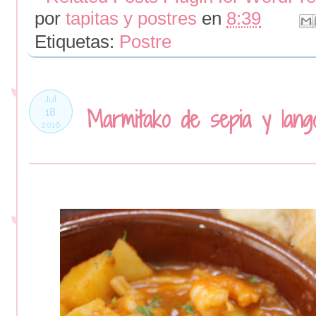
por
tapitas y postres
en
8:39
Etiquetas:
Postre
Jul
Marmitako de sepia y lango
18
2016