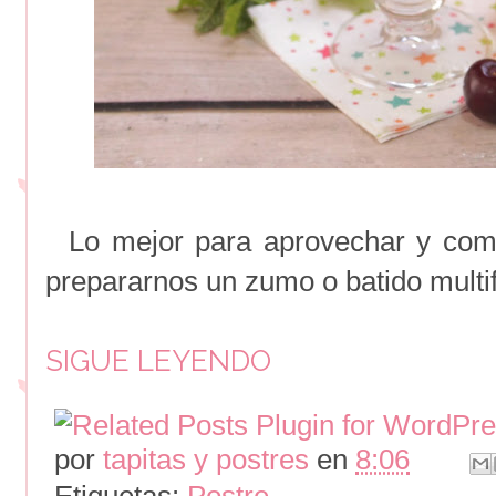
Lo mejor para aprovechar y come
prepararnos un zumo o batido multif
SIGUE LEYENDO
por
tapitas y postres
en
8:06
Etiquetas:
Postre