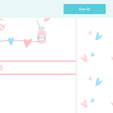
Got it!
AS