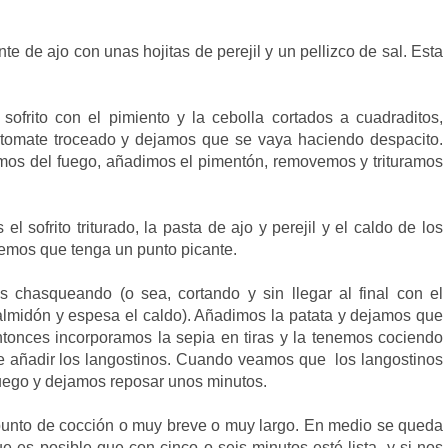
e de ajo con unas hojitas de perejil y un pellizco de sal. Esta
sofrito con el pimiento y la cebolla cortados a cuadraditos,
omate troceado y dejamos que se vaya haciendo despacito.
mos del fuego, añadimos el pimentón, removemos y trituramos
 sofrito triturado, la pasta de ajo y perejil y el caldo de los
eremos que tenga un punto picante.
 chasqueando (o sea, cortando y sin llegar al final con el
 almidón y espesa el caldo). Añadimos la patata y dejamos que
tonces incorporamos la sepia en tiras y la tenemos cociendo
de añadir los langostinos. Cuando veamos que los langostinos
uego y dejamos reposar unos minutos.
 punto de cocción o muy breve o muy largo. En medio se queda
ue es posible que con cinco o seis minutos esté lista, y si nos