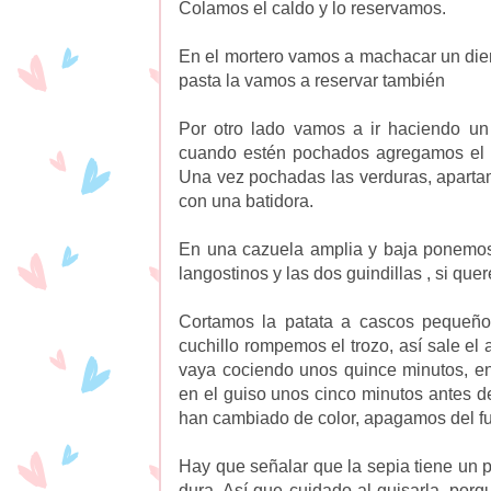
Colamos el caldo y lo reservamos.
En el mortero vamos a machacar un dient
pasta la vamos a reservar también
Por otro lado vamos a ir haciendo un 
cuando estén pochados agregamos el t
Una vez pochadas las verduras, aparta
con una batidora.
En una cazuela amplia y baja ponemos el
langostinos y las dos guindillas , si qu
Cortamos la patata a cascos pequeños
cuchillo rompemos el trozo, así sale el
vaya cociendo unos quince minutos, en
en el guiso unos cinco minutos antes 
han cambiado de color, apagamos del f
Hay que señalar que la sepia tiene un
dura, Así que cuidado al guisarla, porq