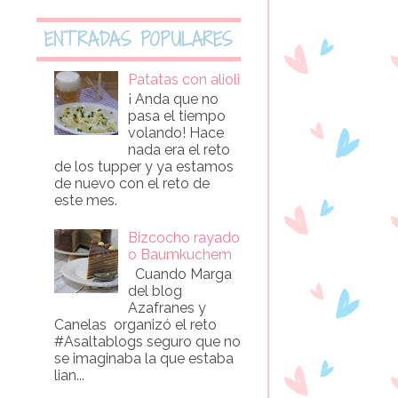
ENTRADAS POPULARES
Patatas con alioli
¡ Anda que no
pasa el tiempo
volando! Hace
nada era el reto
de los tupper y ya estamos
de nuevo con el reto de
este mes.
Bizcocho rayado
o Baumkuchem
Cuando Marga
del blog
Azafranes y
Canelas organizó el reto
#Asaltablogs seguro que no
se imaginaba la que estaba
lian...