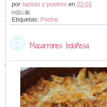
por
tapitas y postres
en
22:01
Etiquetas:
Postre
Ene
Macarrones boloñesa
27
2014