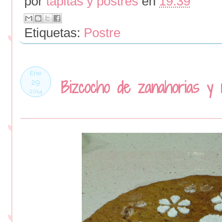
por
tapitas y postres
en
19:39
Etiquetas:
Postre
Ene
Bizcocho de zanahorias y 
29
2014