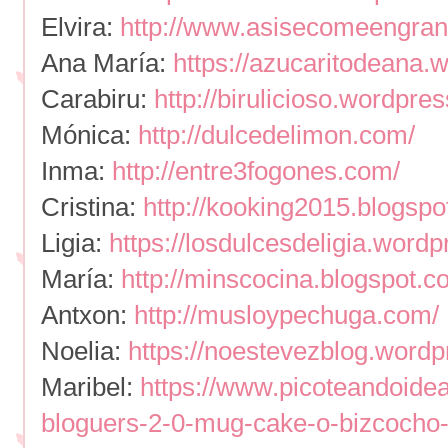
Elvira:
http://www.asisecomeengra
Ana María:
https://azucaritodeana.
Carabiru:
http://birulicioso.wordpre
Mónica:
http://dulcedelimon.com/
Inma:
http://entre3fogones.com/
Cristina:
http://kooking2015.blogspo
Ligia:
https://losdulcesdeligia.wordp
María:
http://minscocina.blogspot.c
Antxon:
http://musloypechuga.com/
Noelia:
https://noestevezblog.wordp
Maribel:
https://www.picoteandoide
bloguers-2-0-mug-cake-o-bizcocho-t