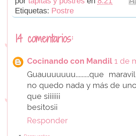
por
tapitas y postres
en
8:21
Etiquetas:
Postre
14 comentarios:
Cocinando con Mandil
1 de 
Guauuuuuuu.........que marav
no quedo nada y más de uno rep
que siiiii¡¡
besitos¡¡
Responder