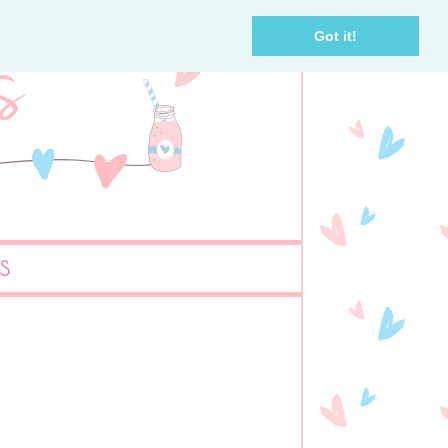
Got it!
AS