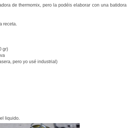
dora de thermomix, pero la podéis elaborar con una batidora
.
a receta.
0 gr)
rva
sera, pero yo usé industrial)
l liquido.