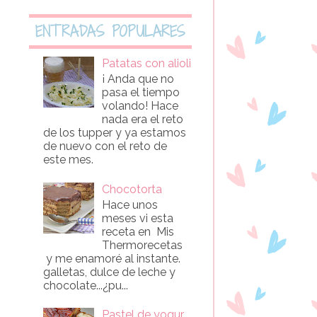
ENTRADAS POPULARES
Patatas con alioli
¡ Anda que no
pasa el tiempo
volando! Hace
nada era el reto
de los tupper y ya estamos
de nuevo con el reto de
este mes.
Chocotorta
Hace unos
meses vi esta
receta en Mis
Thermorecetas
y me enamoré al instante.
galletas, dulce de leche y
chocolate...¿pu...
Pastel de yogur