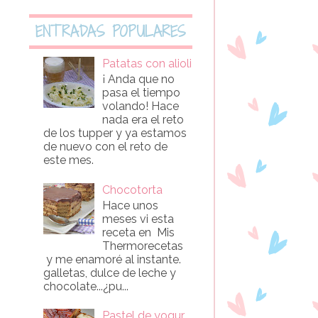
ENTRADAS POPULARES
Patatas con alioli
¡ Anda que no
pasa el tiempo
volando! Hace
nada era el reto
de los tupper y ya estamos
de nuevo con el reto de
este mes.
Chocotorta
Hace unos
meses vi esta
receta en Mis
Thermorecetas
y me enamoré al instante.
galletas, dulce de leche y
chocolate...¿pu...
Pastel de yogur