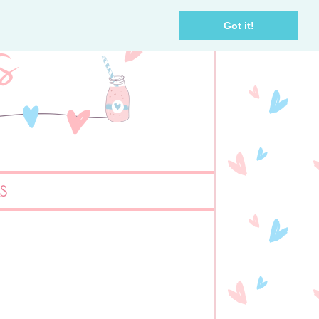
Got it!
AS