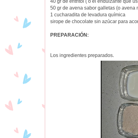
40 gr de eritritol ( o el endulzante que us
50 gr de avena sabor galletas (o avena n
1 cucharadita de levadura química
sirope de chocolate sin azúcar para ac
PREPARACIÓN:
Los ingredientes preparados.