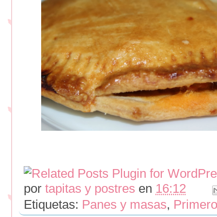
por
tapitas y postres
en
16:12
Etiquetas:
Panes y masas
,
Primer