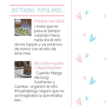
ENTRADAS POPULARES
Patatas con alioli
¡ Anda que no
pasa el tiempo
volando! Hace
nada era el reto
de los tupper y ya estamos
de nuevo con el reto de
este mes.
Bizcocho rayado
o Baumkuchem
Cuando Marga
del blog
Azafranes y
Canelas organizó el reto
#Asaltablogs seguro que no
se imaginaba la que estaba
lian...