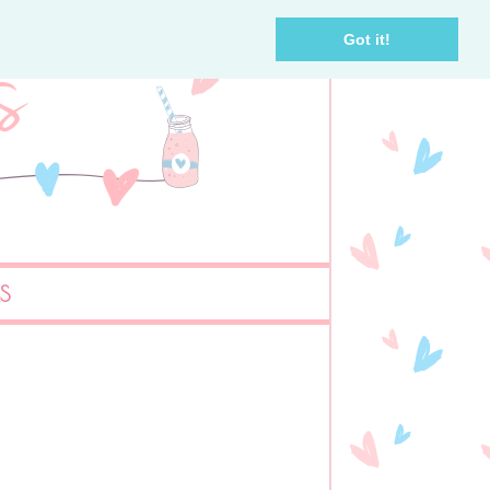
Got it!
AS