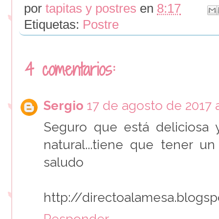
por
tapitas y postres
en
8:17
Etiquetas:
Postre
4 comentarios:
Sergio
17 de agosto de 2017 a
Seguro que está deliciosa 
natural...tiene que tener u
saludo
http://directoalamesa.blogs
Responder