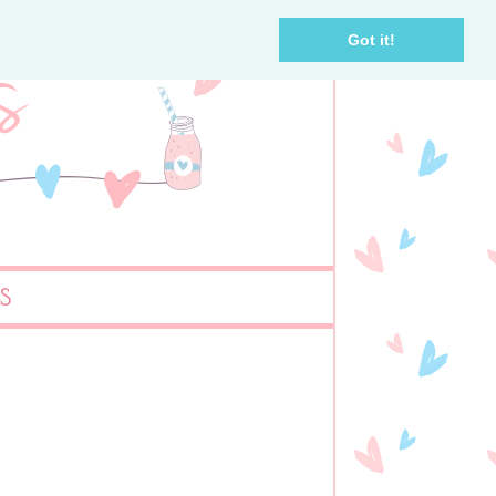
Got it!
AS