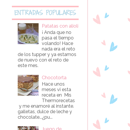
ENTRADAS POPULARES
Patatas con alioli
¡ Anda que no
pasa el tiempo
volando! Hace
nada era el reto
de los tupper y ya estamos
de nuevo con el reto de
este mes.
Chocotorta
Hace unos
meses vi esta
receta en Mis
Thermorecetas
y me enamoré al instante.
galletas, dulce de leche y
chocolate...¿pu...
Juego de