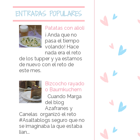
ENTRADAS POPULARES
Patatas con alioli
¡ Anda que no
pasa el tiempo
volando! Hace
nada era el reto
de los tupper y ya estamos
de nuevo con el reto de
este mes.
Bizcocho rayado
o Baumkuchem
Cuando Marga
del blog
Azafranes y
Canelas organizó el reto
#Asaltablogs seguro que no
se imaginaba la que estaba
lian...