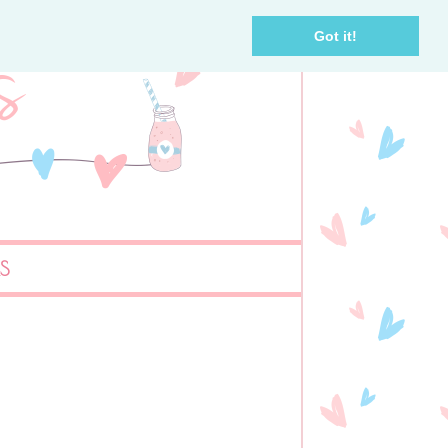
Got it!
AS