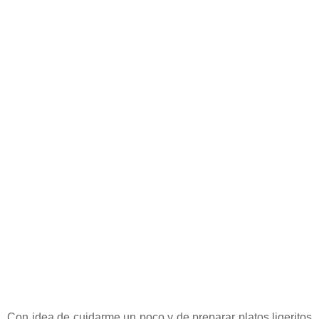
Con idea de cuidarme un poco y de preparar platos ligeritos