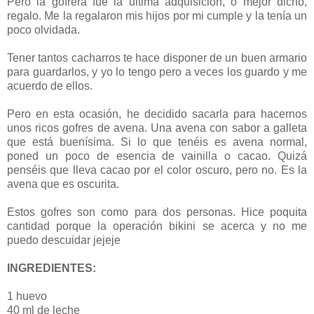
Pero la gofrera fue la última adquisición, o mejor dicho,
regalo. Me la regalaron mis hijos por mi cumple y la tenía un
poco olvidada.
Tener tantos cacharros te hace disponer de un buen armario
para guardarlos, y yo lo tengo pero a veces los guardo y me
acuerdo de ellos.
Pero en esta ocasión, he decidido sacarla para hacernos
unos ricos gofres de avena. Una avena con sabor a galleta
que está buenísima. Si lo que tenéis es avena normal,
poned un poco de esencia de vainilla o cacao. Quizá
penséis que lleva cacao por el color oscuro, pero no. Es la
avena que es oscurita.
Estos gofres son como para dos personas. Hice poquita
cantidad porque la operación bikini se acerca y no me
puedo descuidar jejeje
INGREDIENTES:
1 huevo
40 ml de leche