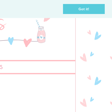
Got it!
AS