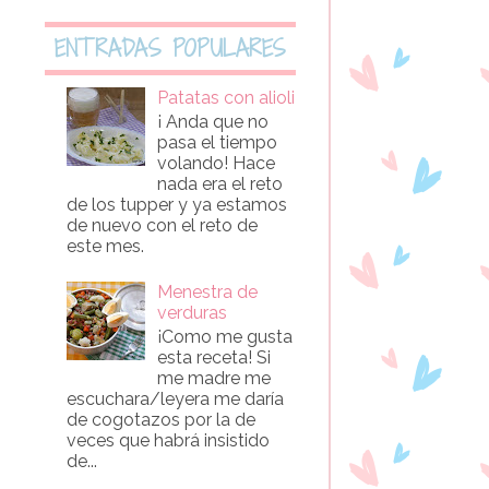
ENTRADAS POPULARES
Patatas con alioli
¡ Anda que no
pasa el tiempo
volando! Hace
nada era el reto
de los tupper y ya estamos
de nuevo con el reto de
este mes.
Menestra de
verduras
¡Como me gusta
esta receta! Si
me madre me
escuchara/leyera me daría
de cogotazos por la de
veces que habrá insistido
de...