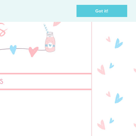
Got it!
AS