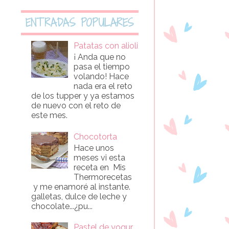
ENTRADAS POPULARES
Patatas con alioli
¡ Anda que no
pasa el tiempo
volando! Hace
nada era el reto
de los tupper y ya estamos
de nuevo con el reto de
este mes.
Chocotorta
Hace unos
meses vi esta
receta en Mis
Thermorecetas
y me enamoré al instante.
galletas, dulce de leche y
chocolate...¿pu...
Pastel de yogur