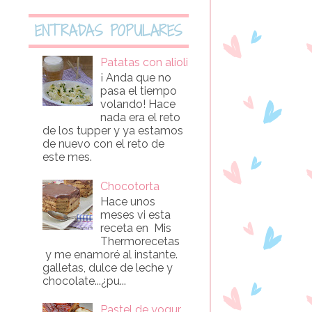
ENTRADAS POPULARES
Patatas con alioli
¡ Anda que no
pasa el tiempo
volando! Hace
nada era el reto
de los tupper y ya estamos
de nuevo con el reto de
este mes.
Chocotorta
Hace unos
meses vi esta
receta en Mis
Thermorecetas
y me enamoré al instante.
galletas, dulce de leche y
chocolate...¿pu...
Pastel de yogur