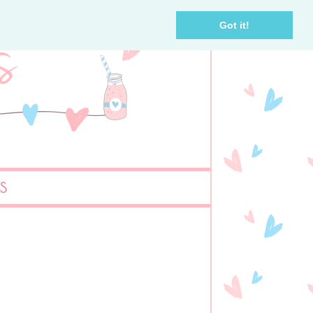
Got it!
AS