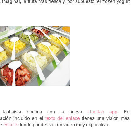
imaginar, la fruta más fresca y, por supuesto, el frozen yogurt
u llaollaista encima con la nueva
Llaollao app
. En
mación incluido en el
texto del enlace
tienes una visión más
te
enlace
donde puedes ver un video muy explicativo.