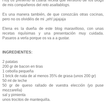
Hoy os presento la cuarta receta que versiono de los blogs
de mis compañeros del
reto asaltablogs.
Es una manera también, de que conozcáis otras cocinas,
pero no os olvidéis de mi ,¡eh! jajajaja
Elena es la dueña de este blog maravilloso, con unas
recetas riquísimas y una presentación muy cuidada.
Pasaros a verla porque os va a a gustar.
INGREDIENTES:
2 patatas
200 gr de bacon en tiras
1 cebolla pequeña
1 brick de nata de al menos 35% de grasa (unos 200 gr)
50 ml de leche
50 gr de queso rallado de vuestra elección (yo puse
mozzarella)
sal y pimienta
unos trocitos de mantequilla.