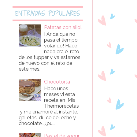
ENTRADAS POPULARES
Patatas con alioli
¡ Anda que no
pasa el tiempo
volando! Hace
nada era el reto
de los tupper y ya estamos
de nuevo con el reto de
este mes.
Chocotorta
Hace unos
meses vi esta
receta en Mis
Thermorecetas
y me enamoré al instante.
galletas, dulce de leche y
chocolate...¿pu...
Pastel de yogur