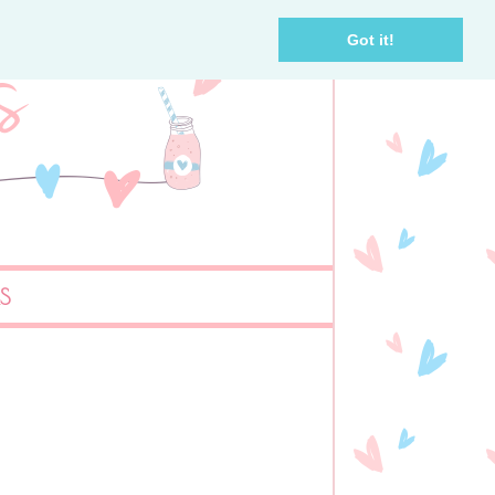
Got it!
AS