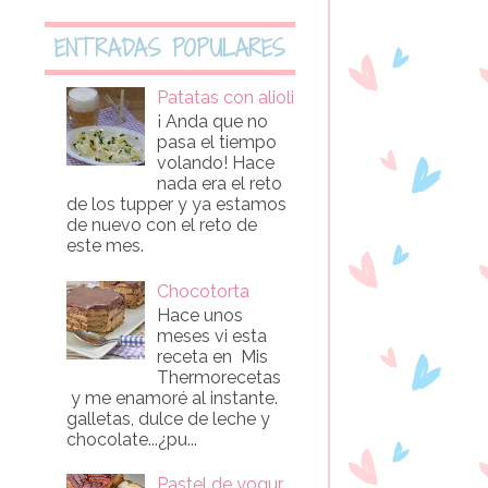
ENTRADAS POPULARES
Patatas con alioli
¡ Anda que no
pasa el tiempo
volando! Hace
nada era el reto
de los tupper y ya estamos
de nuevo con el reto de
este mes.
Chocotorta
Hace unos
meses vi esta
receta en Mis
Thermorecetas
y me enamoré al instante.
galletas, dulce de leche y
chocolate...¿pu...
Pastel de yogur