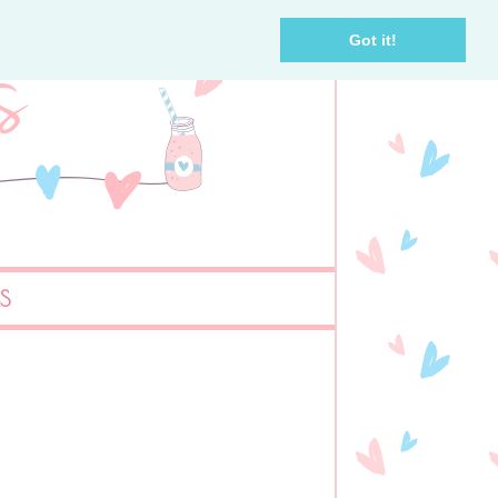
Got it!
AS