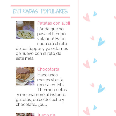
ENTRADAS POPULARES
Patatas con alioli
¡ Anda que no
pasa el tiempo
volando! Hace
nada era el reto
de los tupper y ya estamos
de nuevo con el reto de
este mes.
Chocotorta
Hace unos
meses vi esta
receta en Mis
Thermorecetas
y me enamoré al instante.
galletas, dulce de leche y
chocolate...¿pu...
Juego de