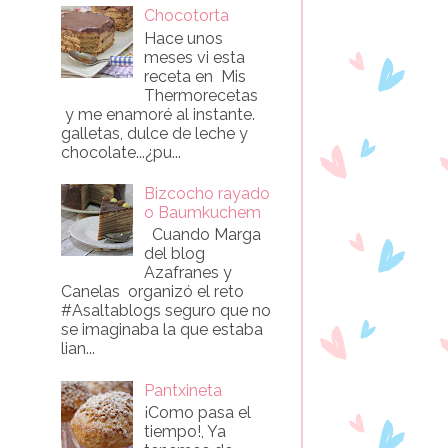
Chocotorta
Hace unos
meses vi esta
receta en Mis
Thermorecetas
y me enamoré al instante.
galletas, dulce de leche y
chocolate...¿pu...
Bizcocho rayado
o Baumkuchem
Cuando Marga
del blog
Azafranes y
Canelas organizó el reto
#Asaltablogs seguro que no
se imaginaba la que estaba
lian...
Pantxineta
¡Como pasa el
tiempo!, Ya