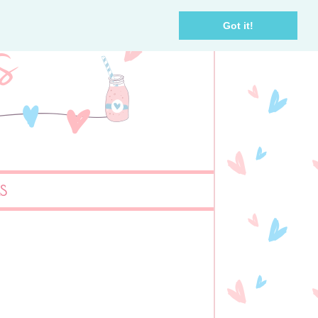
Got it!
AS