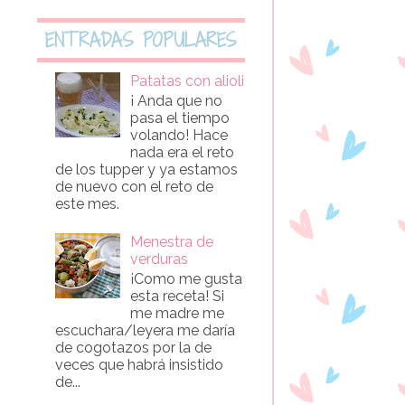
ENTRADAS POPULARES
Patatas con alioli
¡ Anda que no
pasa el tiempo
volando! Hace
nada era el reto
de los tupper y ya estamos
de nuevo con el reto de
este mes.
Menestra de
verduras
¡Como me gusta
esta receta! Si
me madre me
escuchara/leyera me daría
de cogotazos por la de
veces que habrá insistido
de...