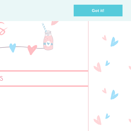
Got it!
AS