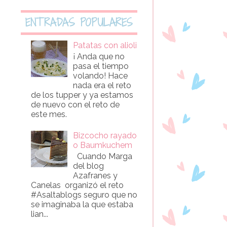
ENTRADAS POPULARES
Patatas con alioli
¡ Anda que no
pasa el tiempo
volando! Hace
nada era el reto
de los tupper y ya estamos
de nuevo con el reto de
este mes.
Bizcocho rayado
o Baumkuchem
Cuando Marga
del blog
Azafranes y
Canelas organizó el reto
#Asaltablogs seguro que no
se imaginaba la que estaba
lian...