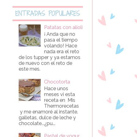
ENTRADAS POPULARES
Patatas con alioli
¡ Anda que no
pasa el tiempo
volando! Hace
nada era el reto
de los tupper y ya estamos
de nuevo con el reto de
este mes.
Chocotorta
Hace unos
meses vi esta
receta en Mis
Thermorecetas
y me enamoré al instante.
galletas, dulce de leche y
chocolate...¿pu...
Pastel de yogur