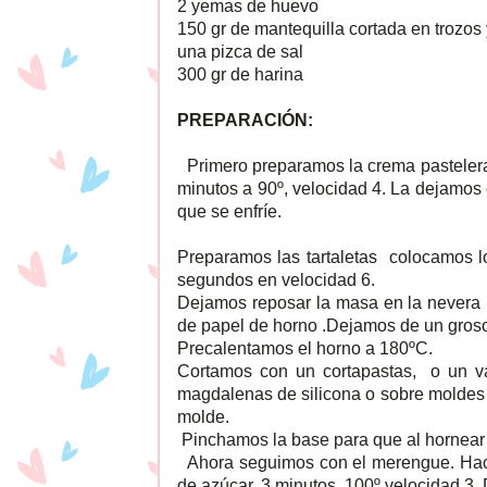
2 yemas de huevo
150 gr de mantequilla cortada en trozos y
una pizca de sal
300 gr de harina
PREPARACIÓN:
Primero preparamos la crema pasteler
minutos a 90º, velocidad 4. La dejamos
que se enfríe.
Preparamos las tartaletas colocamos l
segundos en velocidad 6.
Dejamos reposar la masa en la nevera 
de papel de horno .Dejamos de un groso
Precalentamos el horno a 180ºC.
Cortamos con un cortapastas, o un v
magdalenas de silicona o sobre moldes d
molde.
Pinchamos la base para que al hornear
Ahora seguimos con el merengue. Hace
de azúcar, 3 minutos, 100º velocidad 3.