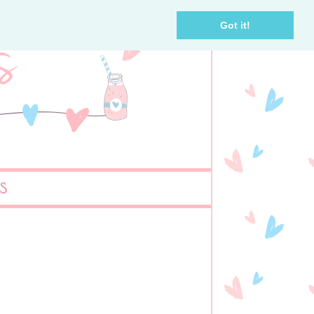
Got it!
AS