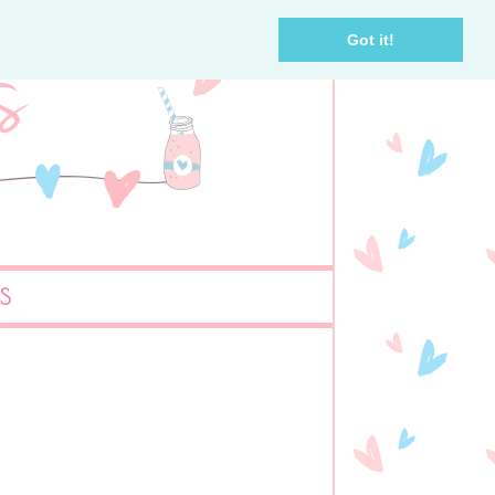
Got it!
AS