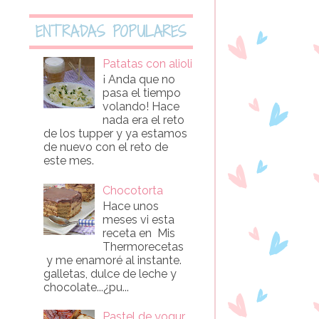
ENTRADAS POPULARES
Patatas con alioli
¡ Anda que no
pasa el tiempo
volando! Hace
nada era el reto
de los tupper y ya estamos
de nuevo con el reto de
este mes.
Chocotorta
Hace unos
meses vi esta
receta en Mis
Thermorecetas
y me enamoré al instante.
galletas, dulce de leche y
chocolate...¿pu...
Pastel de yogur